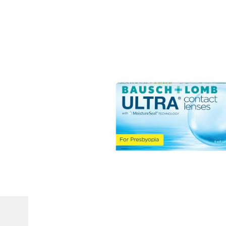
Beschreibung
Die Neue Kontaktlinse von Bausch & Lomb – Ultra Komfo
sehen
16Stunden Komfort: Mit der MoistureSeal Technologie 
lang 90% ihrer Feuchtigkeit und bietet damit ganztägig
Hevorragende Sicht dank asphärischer Optik, die die sp
und die Akkommodation im Nahbereich entlastet: für e
digitalen Alltag und bei allen Lichtverhältnissen.
Exzellente Sauerstoffdurchlässigkeit: Dk/t von 114
Allgemeines
Kundense