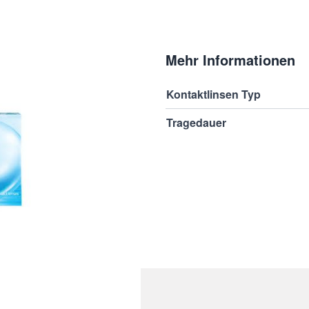
Mehr Informationen
rt fühlen. Ultra Details
Kontaktlinsen Typ
Tragedauer
behält die Linse 16 Stunden
en Tragekomfort.
härisch Aberration reduziert
in entspanntes Sehen im
rvice