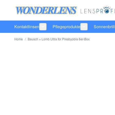
Direkt zum Inhalt
Kontaktlinsen
Pflegeprodukte
Sonnenbril
Untermenü für Kategorie Kontaktlinsen
Untermenü für Ka
Home
/
Bausch + Lomb Ultra for Presbyobia 6er-Box