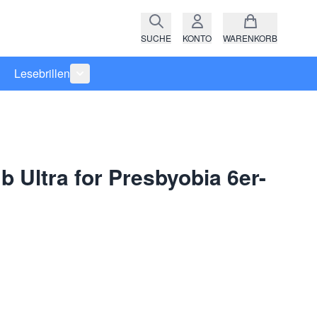
SUCHE
KONTO
WARENKORB
Lesebrillen
ro anzeigen
rie Raritäten anzeigen
termenü für Kategorie Fassungen anzeigen
Untermenü für Kategorie Lesebrillen anzeigen
 Ultra for Presbyobia 6er-