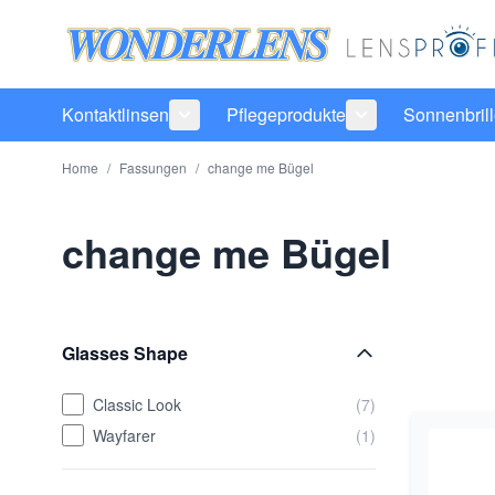
Direkt zum Inhalt
Kontaktlinsen
Pflegeprodukte
Sonnenbril
Untermenü für Kategorie Kontaktlinsen
Untermenü für Ka
Home
/
Fassungen
/
change me Bügel
change me Bügel
Glasses Shape
Classic Look
(7)
Wayfarer
(1)