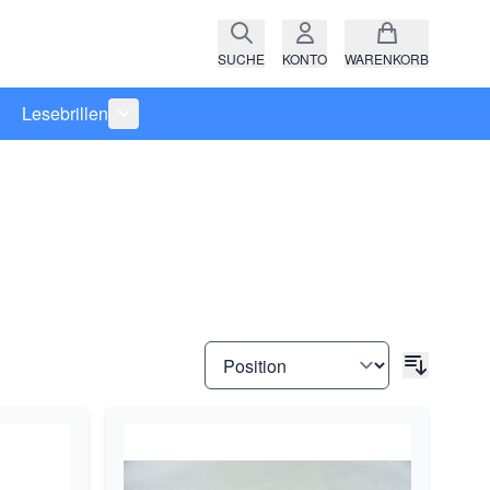
SUCHE
KONTO
WARENKORB
Lesebrillen
ro anzeigen
rie Raritäten anzeigen
termenü für Kategorie Fassungen anzeigen
Untermenü für Kategorie Lesebrillen anzeigen