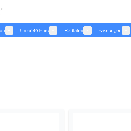
len
Unter 40 Euro
Raritäten
Fassungen
 anzeigen
tegorie Pflegeprodukte anzeigen
Untermenü für Kategorie Sonnenbrillen anzeigen
Untermenü für Kategorie Unter 40 Eu
Untermenü für Katego
Un