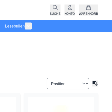
SUCHE
KONTO
WARENKORB
Lesebrillen
ro anzeigen
rie Raritäten anzeigen
termenü für Kategorie Fassungen anzeigen
Untermenü für Kategorie Lesebrillen anzeigen