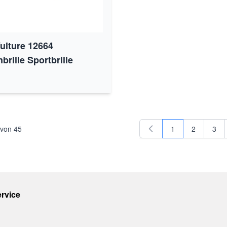
Vulture 12664
rille Sportbrille
von
45
1
2
3
Sie lesen gerade 
Seite
Seit
rvice