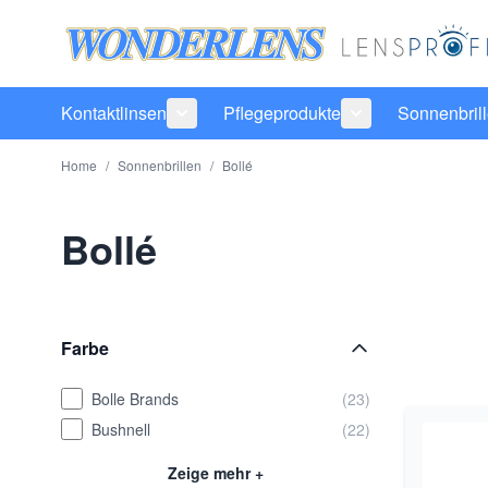
Direkt zum Inhalt
Kontaktlinsen
Pflegeprodukte
Sonnenbril
Untermenü für Kategorie Kontaktlinsen
Untermenü für Ka
Home
/
Sonnenbrillen
/
Bollé
Bollé
Farbe
Bolle Brands
(23)
Bushnell
(22)
Zeige mehr +