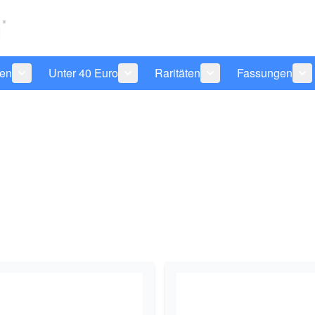
len
Unter 40 Euro
Raritäten
Fassungen
 anzeigen
tegorie Pflegeprodukte anzeigen
Untermenü für Kategorie Sonnenbrillen anzeigen
Untermenü für Kategorie Unter 40 Eu
Untermenü für Katego
Un