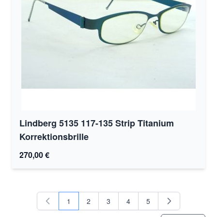
Lindberg 5135 117-135 Strip Titanium
Korrektionsbrille
270,00 €
1
2
3
4
5
Sie lesen gerade Seite
Seite
Seite
Seite
Seite