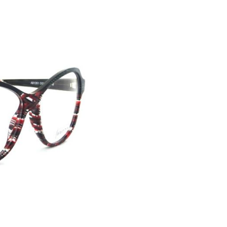
Mikli
"A01261"
kurz und
 die Leichtigkeit,
geliefert!