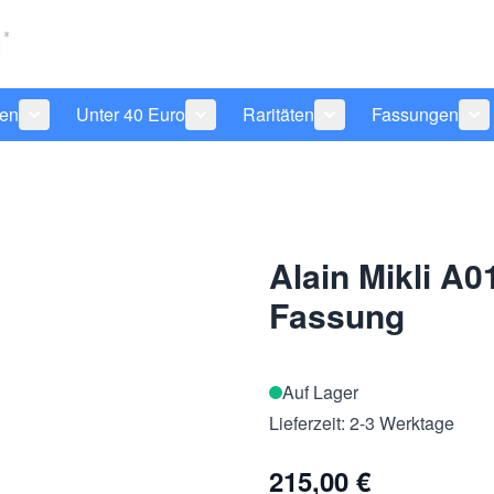
len
Unter 40 Euro
Raritäten
Fassungen
 anzeigen
tegorie Pflegeprodukte anzeigen
Untermenü für Kategorie Sonnenbrillen anzeigen
Untermenü für Kategorie Unter 40 Eu
Untermenü für Katego
Un
Alain Mikli A0
Fassung
Auf Lager
Lieferzeit: 2-3 Werktage
215,00 €