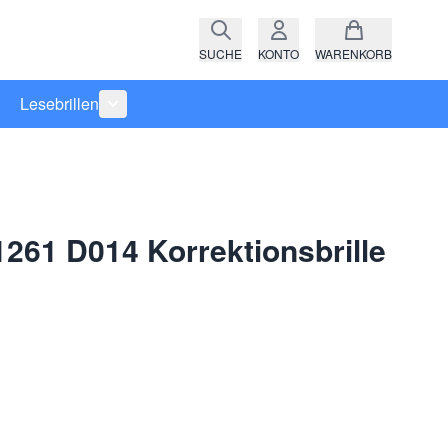
SUCHE
KONTO
WARENKORB
Lesebrillen
ro anzeigen
rie Raritäten anzeigen
termenü für Kategorie Fassungen anzeigen
Untermenü für Kategorie Lesebrillen anzeigen
1261 D014 Korrektionsbrille