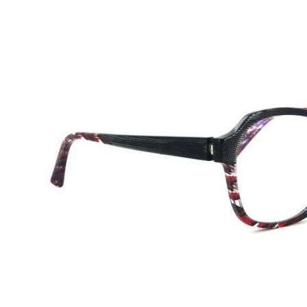
Beschreibung
DAlain Mikli
Modell:
A01261
Geschlecht:
Damen
Style/ Farbe:
D014 Black Red
Verglasbar:
Ja, Fortgeschritten
Federbügel:
Ja
Größe:
55-14-140 (glasbreit-Steg-Bügellänge) M
Gewicht:
28g
Elegant und extravagant, so lässt sich die ist die Alain 
knapp beschreiben.
Die Brillenfassungen wurden aus Materialien hergestellt,
Tragekomfort und Widerstandsfähigkeit gewährleisten.
Alle Alain Mikli Brillen werden im Sunvision Stoffbeutel 
Die Brillen werden ohne Alain Mikli Etui versendet.