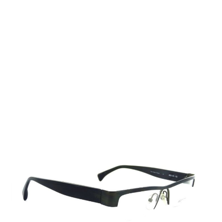
Auf Lager
Lieferzeit: 2-3 Werktage
200,00 €
Inkl. 19% MwSt.
,
zzgl.
Versandkosten
Menge
In den Warenkorb