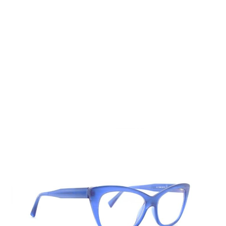
Auf Lager
Lieferzeit: 2-3 Werktage
185,00 €
Inkl. 19% MwSt.
,
zzgl.
Versandkosten
Menge
In den Warenkorb