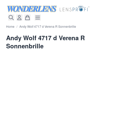
Direkt zum Inhalt
Home
/
Andy Wolf 4717 d Verena R Sonnenbrille
Andy Wolf 4717 d Verena R
Sonnenbrille