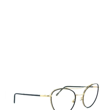
Auf Lager
Lieferzeit: 2-3 Werktage
210,00 €
Inkl. 19% MwSt.
,
zzgl.
Versandkosten
Menge
In den Warenkorb