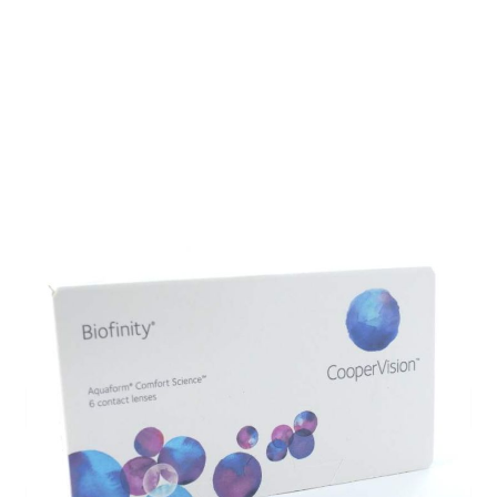
Auf Lager
Lieferzeit: ca. 1-3 Tage
Korrektionswerte
Basiskurve
*
Dioptrie
*