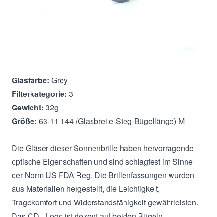
Beschreibung
Christian Dior
Modell:
DiorReflectedP
Geschlecht:
Damen
Style/Farbe:
S60RL Silver
Glasfarbe:
Grey
Filterkategorie:
3
Gewicht:
32g
Größe:
63-11 144 (Glasbreite-Steg-Bügellänge) M
Die Gläser dieser Sonnenbrille haben hervorragende
optische Eigenschaften und sind schlagfest im Sinne
der Norm US FDA Reg. Die Brillenfassungen wurden
aus Materialien hergestellt, die Leichtigkeit,
Tragekomfort und Widerstandsfähigkeit gewährleisten.
Das CD - Logo ist dezent auf beiden Bügeln