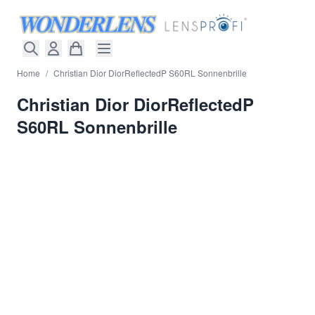
Direkt zum Inhalt
Home
/
Christian Dior DiorReflectedP S60RL Sonnenbrille
Christian Dior DiorReflectedP
S60RL Sonnenbrille