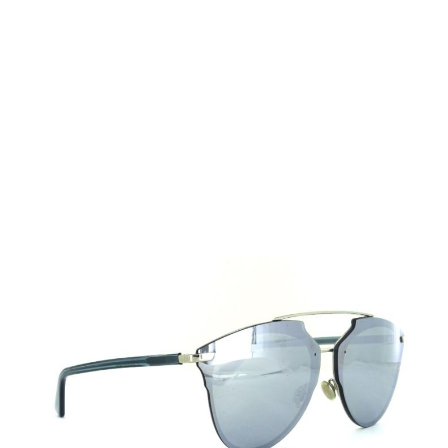
Nicht auf Lager
Lieferzeit: 2-3 Werktage
279,00 €
Inkl. 19% MwSt.
,
zzgl.
Versandkosten