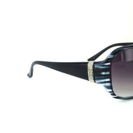
Beschreibung
CYou
Modell:
CY003
Geschlecht:
Damen
Style/Farbe:
C1 Grey
Glasfarbe:
Grey Gradient
Filterkategorie:
3 UV400
Gewicht:
30g
Größe:
S - M
Filterkategorien:
:
0:
80-100% farblos oder ganz leicht getönt/ sehr wenig
1:
43-80% leicht getönt/ schwaches Sonnenlicht
2:
18-43% mittelstark getönt/ durchschnittliches Sonnen
3:
8-11% dunkel getönt/ starkes Sonnenlicht