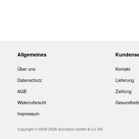
4:
3-8% dunkel getönt/ sehr starkes Sonnenlicht
Alle
CYou
Brillen werden im Etui oder Stoffbeutel gelief
Allgemeines
Kundense
Über uns
Kontakt
Datenschutz
Lieferung
AGB
Zahlung
Widerrufsrecht
Gesundheit
Impressum
Copyright © 2009-2026 Sunvision GmbH & Co. KG