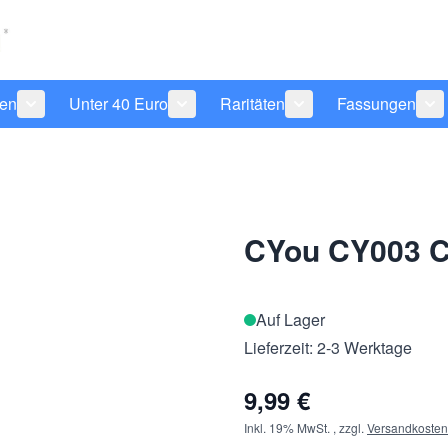
len
Unter 40 Euro
Raritäten
Fassungen
 anzeigen
tegorie Pflegeprodukte anzeigen
Untermenü für Kategorie Sonnenbrillen anzeigen
Untermenü für Kategorie Unter 40 Eu
Untermenü für Katego
Un
CYou CY003 C
Auf Lager
Lieferzeit: 2-3 Werktage
9,99 €
Inkl. 19% MwSt.
,
zzgl.
Versandkosten