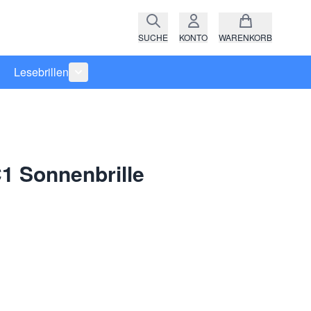
SUCHE
KONTO
WARENKORB
Lesebrillen
ro anzeigen
rie Raritäten anzeigen
termenü für Kategorie Fassungen anzeigen
Untermenü für Kategorie Lesebrillen anzeigen
1 Sonnenbrille