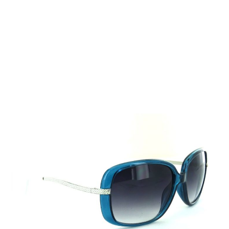
Auf Lager
Lieferzeit: 2-3 Werktage
9,99 €
Inkl. 19% MwSt.
,
zzgl.
Versandkosten
Menge
In den Warenkorb