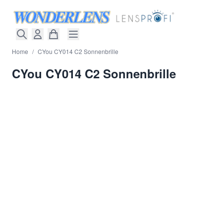
Direkt zum Inhalt
Home
/
CYou CY014 C2 Sonnenbrille
CYou CY014 C2 Sonnenbrille