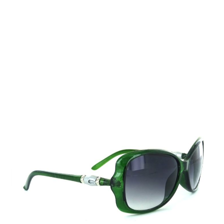
Auf Lager
Lieferzeit: 2-3 Werktage
9,99 €
Inkl. 19% MwSt.
,
zzgl.
Versandkosten
Menge
In den Warenkorb