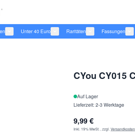
len
Unter 40 Euro
Raritäten
Fassungen
 anzeigen
tegorie Pflegeprodukte anzeigen
Untermenü für Kategorie Sonnenbrillen anzeigen
Untermenü für Kategorie Unter 40 Eu
Untermenü für Katego
Un
CYou CY015 C
Auf Lager
Lieferzeit: 2-3 Werktage
9,99 €
Inkl. 19% MwSt.
,
zzgl.
Versandkosten