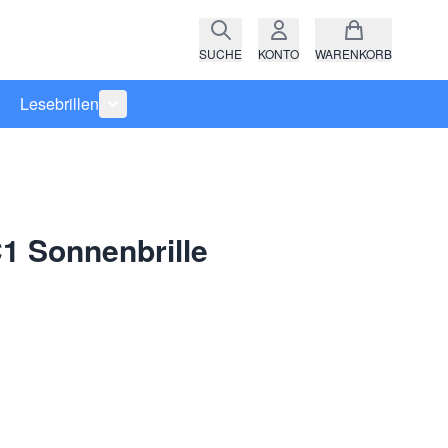
SUCHE
KONTO
WARENKORB
Lesebrillen
ro anzeigen
rie Raritäten anzeigen
termenü für Kategorie Fassungen anzeigen
Untermenü für Kategorie Lesebrillen anzeigen
1 Sonnenbrille