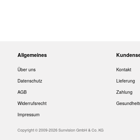
4:
3-8% dunkel getönt/ sehr starkes Sonnenlicht
Alle
CYou
Brillen werden im Etui oder Stoffbeutel gelief
Allgemeines
Kundense
Über uns
Kontakt
Datenschutz
Lieferung
AGB
Zahlung
Widerrufsrecht
Gesundheit
Impressum
Copyright © 2009-2026 Sunvision GmbH & Co. KG