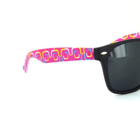
Beschreibung
CYou
Modell:
CY015
Geschlecht:
Unisex
Style/Farbe:
C1 matt Black/ Pink
Glasfarbe:
Grey
Filterkategorie:
3 UV400
Gewicht:
25g
Größe:
M
Filterkategorien:
:
0:
80-100% farblos oder ganz leicht getönt/ sehr wenig
1:
43-80% leicht getönt/ schwaches Sonnenlicht
2:
18-43% mittelstark getönt/ durchschnittliches Sonnen
3:
8-11% dunkel getönt/ starkes Sonnenlicht