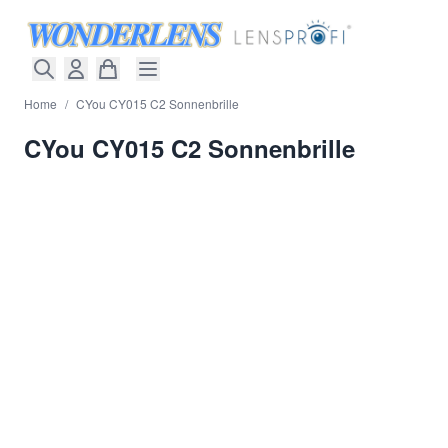
Direkt zum Inhalt
Home
/
CYou CY015 C2 Sonnenbrille
CYou CY015 C2 Sonnenbrille