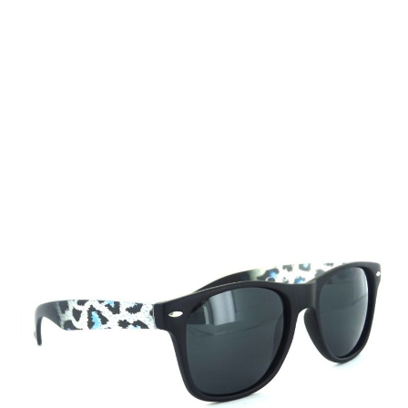
Auf Lager
Lieferzeit: 2-3 Werktage
9,99 €
Inkl. 19% MwSt.
,
zzgl.
Versandkosten
Menge
In den Warenkorb