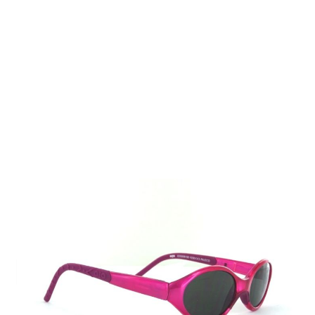
Auf Lager
Lieferzeit: 2-3 Werktage
9,00 €
Inkl. 19% MwSt.
,
zzgl.
Versandkosten
Menge
In den Warenkorb