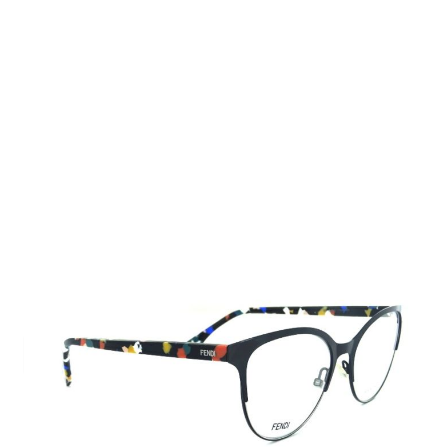
Auf Lager
Lieferzeit: 2-3 Werktage
215,00 €
Inkl. 19% MwSt.
,
zzgl.
Versandkosten
Menge
In den Warenkorb