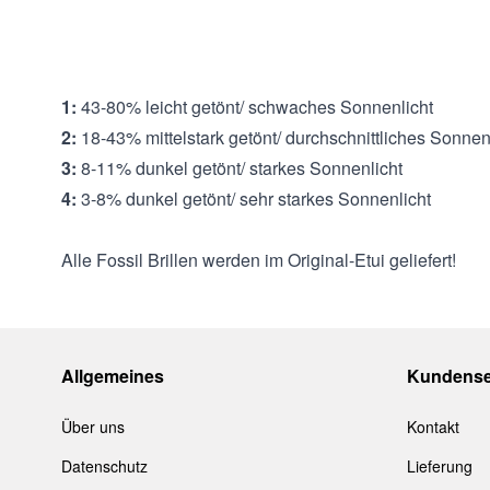
Filterkategorien:
:
0:
80-100% farblos oder ganz leicht getönt/ sehr wenig
1:
43-80% leicht getönt/ schwaches Sonnenlicht
2:
18-43% mittelstark getönt/ durchschnittliches Sonnen
3:
8-11% dunkel getönt/ starkes Sonnenlicht
4:
3-8% dunkel getönt/ sehr starkes Sonnenlicht
Alle Fossil Brillen werden im Original-Etui geliefert!
Allgemeines
Kundense
Über uns
Kontakt
Datenschutz
Lieferung