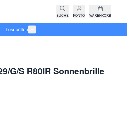
SUCHE
KONTO
WARENKORB
Lesebrillen
ro anzeigen
rie Raritäten anzeigen
termenü für Kategorie Fassungen anzeigen
Untermenü für Kategorie Lesebrillen anzeigen
29/G/S R80IR Sonnenbrille