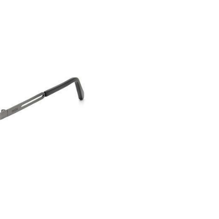
ugen vor schädlichen und
ür Beruf und Freizeit. Die
e Leichtigkeit, Tragekomfort