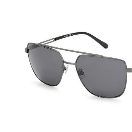
Beschreibung
FOSSIL
Modell:
FOS 3129/G/S
Geschlecht:
Unisex
Style/Farbe:
R80IR Ruthenium
Filterkategorie:
3
Größe:
59/17 145 (Brillenbreite-Steg-Bügellänge) M
Gewicht:
26g
Stylische Fossil Sonnenbrille im angesagtem Stil.
Die Sonnenbrille und/oder Schutzfilter, schützen die A
unangenehmen Auswirkungen des Sonnenlichts.
Fossil bietet Ihnen moderne und anspruchsvolle Looks f
Brillenfassungen wurden aus Materialien hergestellt, di
und Widerstandsfähigkeit gewährleisten.