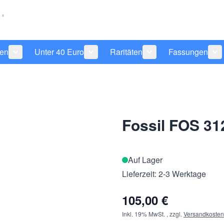
len
Unter 40 Euro
Raritäten
Fassungen
 anzeigen
tegorie Pflegeprodukte anzeigen
Untermenü für Kategorie Sonnenbrillen anzeigen
Untermenü für Kategorie Unter 40 Eu
Untermenü für Katego
Un
Fossil FOS 31
Auf Lager
Lieferzeit: 2-3 Werktage
105,00 €
Inkl. 19% MwSt.
,
zzgl.
Versandkosten