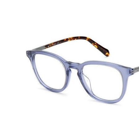
Beschreibung
Fossil
Modell:
FOS 7127
Geschlecht:
Unisex
Style/ Farbe:
PJP Blue Havanna
Federbügel:
Ja
Gewicht:
23g
Größe:
50-20-140 (Glasbreite-Steg-Bügellänge) M - L
Wer auf der Suche nach Qualität und Tradition ist, der is
Das Luxuslabel fasziniert durch perfekte Formen und e
und Trendbewusste ist Fossil ein muss.
Die Brillenfassungen wurden aus Materialien hergestellt,
Tragekomfort und Widerstandsfähigkeit gewährleisten.
Das Fossil Logo ist dezent auf beiden Bügeln eingearbe