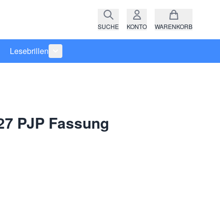
SUCHE
KONTO
WARENKORB
Lesebrillen
ro anzeigen
rie Raritäten anzeigen
termenü für Kategorie Fassungen anzeigen
Untermenü für Kategorie Lesebrillen anzeigen
127 PJP Fassung