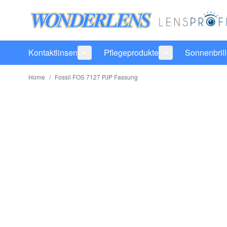
Direkt zum Inhalt
Kontaktlinsen
Pflegeprodukte
Sonnenbril
Untermenü für Kategorie Kontaktlinsen
Untermenü für Ka
Home
/
Fossil FOS 7127 PJP Fassung