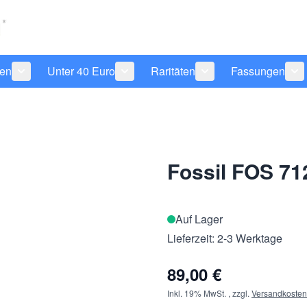
len
Unter 40 Euro
Raritäten
Fassungen
 anzeigen
tegorie Pflegeprodukte anzeigen
Untermenü für Kategorie Sonnenbrillen anzeigen
Untermenü für Kategorie Unter 40 Eu
Untermenü für Katego
Un
Fossil FOS 7
Auf Lager
Lieferzeit: 2-3 Werktage
89,00 €
Inkl. 19% MwSt.
,
zzgl.
Versandkosten