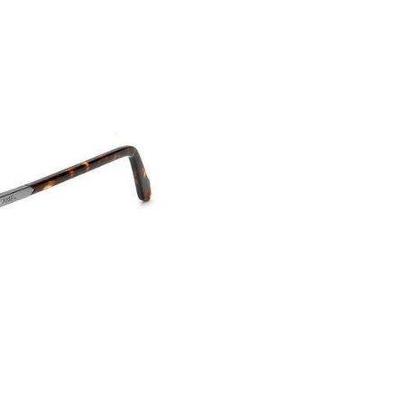
t bei Fossil genau richtig.
xklusive Designs. Für Mode,-
 die Leichtigkeit,
itet.