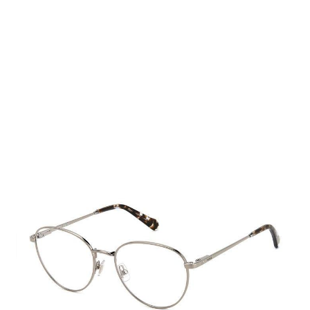
Auf Lager
Lieferzeit: 2-3 Werktage
95,00 €
Inkl. 19% MwSt.
,
zzgl.
Versandkosten
Menge
In den Warenkorb