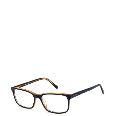
Auf Lager
Lieferzeit: 2-3 Werktage
79,00 €
Inkl. 19% MwSt.
,
zzgl.
Versandkosten
Menge
In den Warenkorb