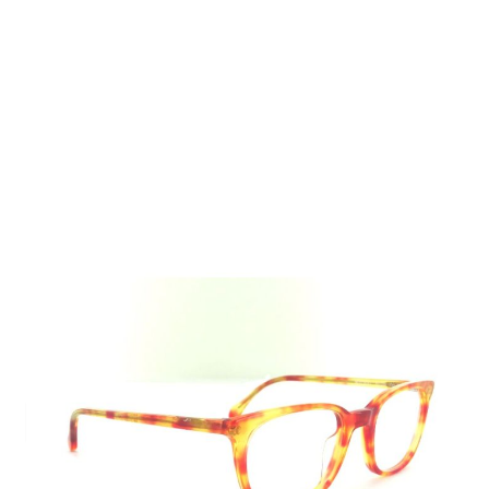
Auf Lager
Lieferzeit: 2-3 Werktage
159,00 €
Inkl. 19% MwSt.
,
zzgl.
Versandkosten
Menge
In den Warenkorb