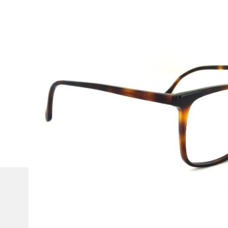
Beschreibung
Germano Gambini
Modell:
GG96
Geschlecht:
Unisex
Style/ Farbe:
TS3 Havanna
Material:
Kunststoff
Gewicht:
20g
Größe:
54/18 140 (Glasbreite/Steg/Bügellänge) M
Alle Germano Gambini - Brillen werden im Etui oder Stof
Allgemeines
Kundense
Über uns
Kontakt