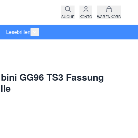
SUCHE
KONTO
WARENKORB
Lesebrillen
ro anzeigen
rie Raritäten anzeigen
termenü für Kategorie Fassungen anzeigen
Untermenü für Kategorie Lesebrillen anzeigen
ini GG96 TS3 Fassung
lle