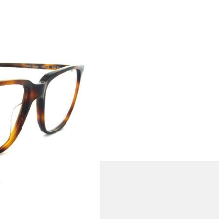
fbeutel geliefert!
rvice