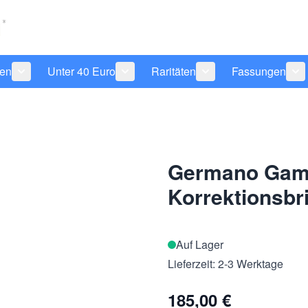
len
Unter 40 Euro
Raritäten
Fassungen
 anzeigen
tegorie Pflegeprodukte anzeigen
Untermenü für Kategorie Sonnenbrillen anzeigen
Untermenü für Kategorie Unter 40 Eu
Untermenü für Katego
Un
Germano Gamb
Korrektionsbri
Auf Lager
Lieferzeit: 2-3 Werktage
185,00 €