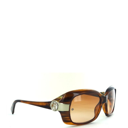
Auf Lager
Lieferzeit: 2-3 Werktage
140,00 €
Inkl. 19% MwSt.
,
zzgl.
Versandkosten
Menge
In den Warenkorb