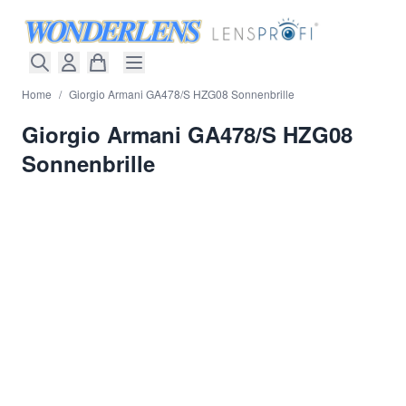
Direkt zum Inhalt
Home
/
Giorgio Armani GA478/S HZG08 Sonnenbrille
Giorgio Armani GA478/S HZG08
Sonnenbrille