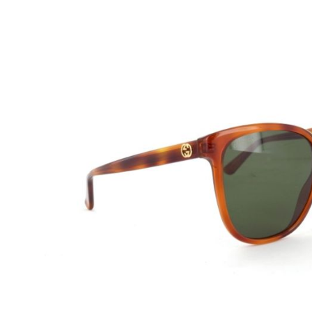
Beschreibung
TOP stylische und sehr hochwertige, edle Damen-Sonn
GUCCI.
Kollektion 2016
Modell:
GG 3819/S
Geschlecht:
Damen
Style/Farbe:
0561E crystal Brown/ Green
Filterkategorie:
3
Stylische Gucci Sonnenbrille im angesagtem Stil.
Die Sonnenbrille und/oder Schutzfilter, schützen die A
unangenehmen Auswirkungen des Sonnenlichts.
Die grünen Gläser überzeugen durch Ihre stillvolle Far
smarten Kontrast zu der crystal braunen Fassung. Die B
kontrastfarbenen Print-Logo-Applikation versehen und r
Gucci bietet Ihnen moderne und anspruchsvolle Looks fü