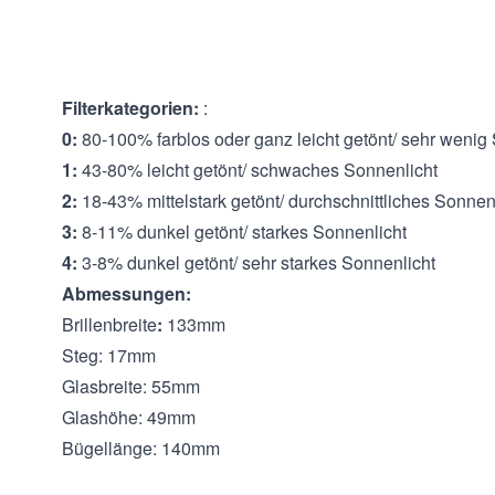
Brillenfassungen wurden aus Materialien hergestellt, di
und Widerstandsfähigkeit gewährleisten.
Filterkategorien:
:
0:
80-100% farblos oder ganz leicht getönt/ sehr wenig
1:
43-80% leicht getönt/ schwaches Sonnenlicht
2:
18-43% mittelstark getönt/ durchschnittliches Sonnen
3:
8-11% dunkel getönt/ starkes Sonnenlicht
4:
3-8% dunkel getönt/ sehr starkes Sonnenlicht
Abmessungen:
Brillenbreite
:
133mm
Steg: 17mm
Glasbreite: 55mm
Glashöhe: 49mm
Bügellänge: 140mm