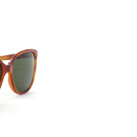
enbrille der TOP-Marke
ugen vor schädlichen und
be und stehen in einem
ügel sind mit einer
unden die Optik perfekt ab.
r Beruf und Freizeit. Die