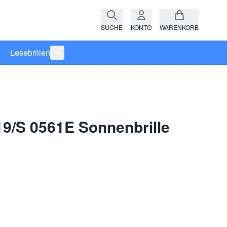
SUCHE
KONTO
WARENKORB
Lesebrillen
ro anzeigen
rie Raritäten anzeigen
termenü für Kategorie Fassungen anzeigen
Untermenü für Kategorie Lesebrillen anzeigen
9/S 0561E Sonnenbrille