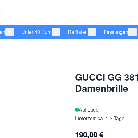
len
Unter 40 Euro
Raritäten
Fassungen
 anzeigen
tegorie Pflegeprodukte anzeigen
Untermenü für Kategorie Sonnenbrillen anzeigen
Untermenü für Kategorie Unter 40 Eu
Untermenü für Katego
Un
GUCCI GG 381
Damenbrille
Auf Lager
Lieferzeit: ca. 1-3 Tage
190,00 €