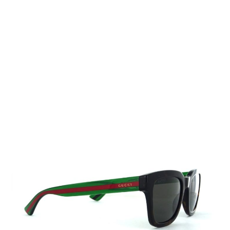
Auf Lager
Lieferzeit: 2-3 Werktage
175,00 €
Inkl. 19% MwSt.
,
zzgl.
Versandkosten
Menge
In den Warenkorb