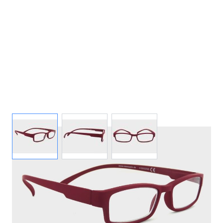
View larger image
View larger image
View larger image
Auf Lager
Lieferzeit: ca. 2-3 Werktage
Korrektionswerte