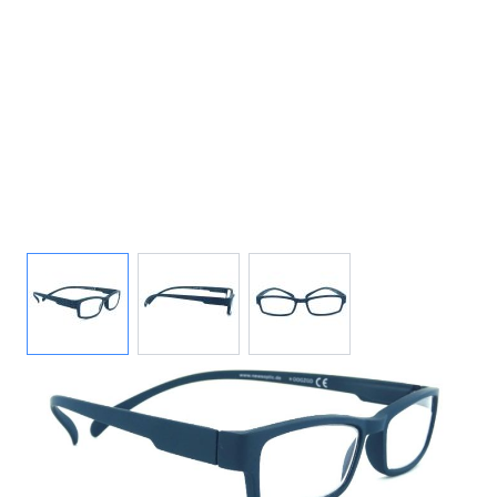
View larger image
View larger image
View larger image
Auf Lager
Lieferzeit: ca. 2-3 Werktage
Korrektionswerte