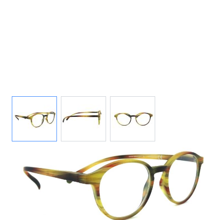
View larger image
View larger image
View larger image
Auf Lager
Lieferzeit: ca. 2-3 Werktage
Korrektionswerte
Dioptrie
*