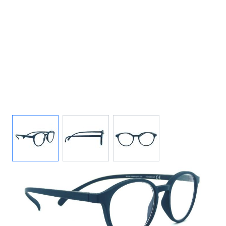
View larger image
View larger image
View larger image
Auf Lager
Lieferzeit: ca. 2-3 Werktage
Korrektionswerte