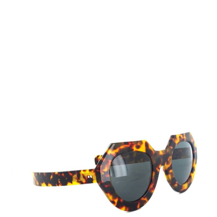
Auf Lager
Lieferzeit: ca. 2-3 Werktage
159,00 €
Inkl. 19% MwSt.
,
zzgl.
Versandkosten
Menge
In den Warenkorb