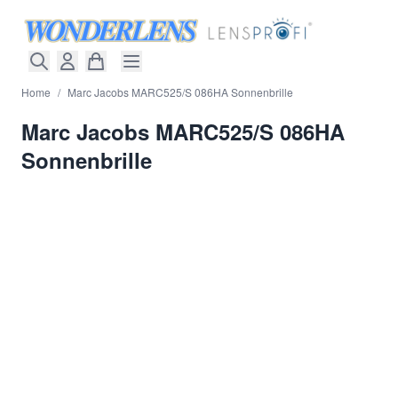
Direkt zum Inhalt
Home
/
Marc Jacobs MARC525/S 086HA Sonnenbrille
Marc Jacobs MARC525/S 086HA
Sonnenbrille