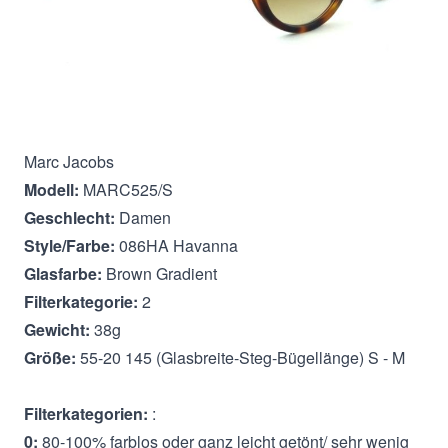
Beschreibung
Marc Jacobs
Modell:
MARC525/S
Geschlecht:
Damen
Style/Farbe:
086HA Havanna
Glasfarbe:
Brown Gradient
Filterkategorie:
2
Gewicht:
38g
Größe:
55-20 145 (Glasbreite-Steg-Bügellänge) S - M
Filterkategorien:
:
0:
80-100% farblos oder ganz leicht getönt/ sehr wenig