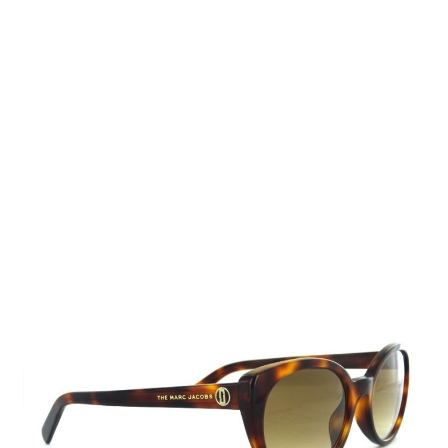
Auf Lager
Lieferzeit: 2-3 Werktage
105,00 €
Inkl. 19% MwSt.
,
zzgl.
Versandkosten
Menge
In den Warenkorb