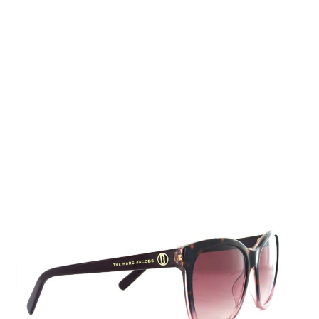
Auf Lager
Lieferzeit: 2-3 Werktage
105,00 €
Inkl. 19% MwSt.
,
zzgl.
Versandkosten
Menge
In den Warenkorb