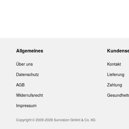
4:
3-8% dunkel getönt/ sehr starkes Sonnenlicht
Alle
Marc Jacobs
Brillen werden im Etui oder Stoffbeute
Allgemeines
Kundense
Über uns
Kontakt
Datenschutz
Lieferung
AGB
Zahlung
Widerrufsrecht
Gesundheit
Impressum
Copyright © 2009-2026 Sunvision GmbH & Co. KG