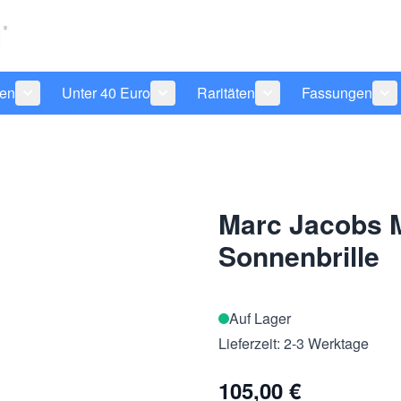
len
Unter 40 Euro
Raritäten
Fassungen
 anzeigen
tegorie Pflegeprodukte anzeigen
Untermenü für Kategorie Sonnenbrillen anzeigen
Untermenü für Kategorie Unter 40 Eu
Untermenü für Katego
Un
Marc Jacobs
Sonnenbrille
Auf Lager
Lieferzeit: 2-3 Werktage
105,00 €