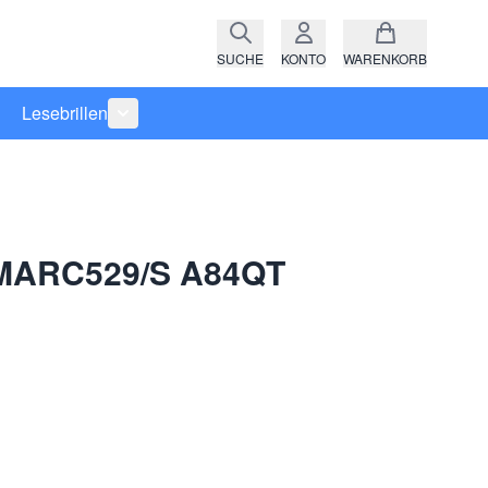
SUCHE
KONTO
WARENKORB
Lesebrillen
ro anzeigen
rie Raritäten anzeigen
termenü für Kategorie Fassungen anzeigen
Untermenü für Kategorie Lesebrillen anzeigen
 MARC529/S A84QT