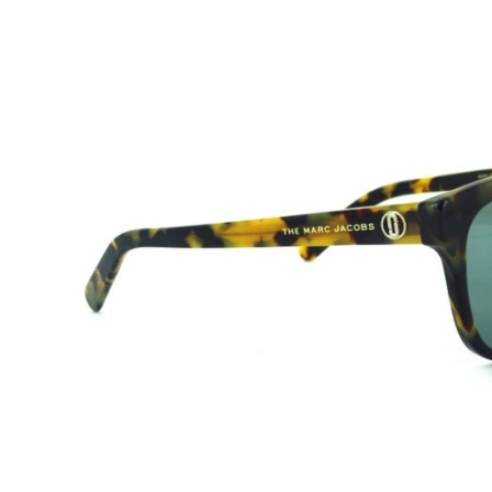
Beschreibung
Marc Jacobs
Modell:
MARC529/S
Geschlecht:
Damen
Style/Farbe:
A84QT Havanna Yellow
Glasfarbe:
Green
Filterkategorie:
2
Gewicht:
35g
Größe:
55-15 145 (Glasbreite-Steg-Bügellänge) S - M
Filterkategorien:
:
0:
80-100% farblos oder ganz leicht getönt/ sehr wenig
1:
43-80% leicht getönt/ schwaches Sonnenlicht
2:
18-43% mittelstark getönt/ durchschnittliches Sonnen
3:
8-11% dunkel getönt/ starkes Sonnenlicht