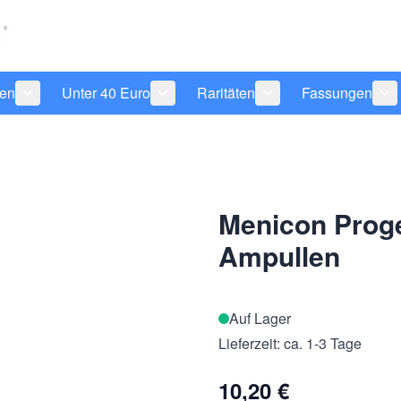
len
Unter 40 Euro
Raritäten
Fassungen
 anzeigen
tegorie Pflegeprodukte anzeigen
Untermenü für Kategorie Sonnenbrillen anzeigen
Untermenü für Kategorie Unter 40 Eu
Untermenü für Katego
Un
Menicon Progen
Ampullen
Auf Lager
Lieferzeit: ca. 1-3 Tage
10,20 €