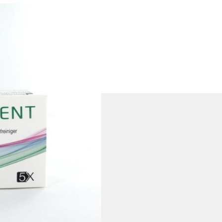
tabilen
rvice
shinweis