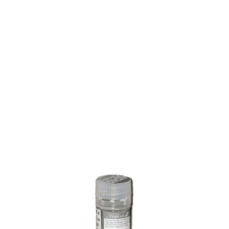
Auf Lager
Lieferzeit: ca. 1-2 Wochen
Korrektionswerte
Basiskurve
*