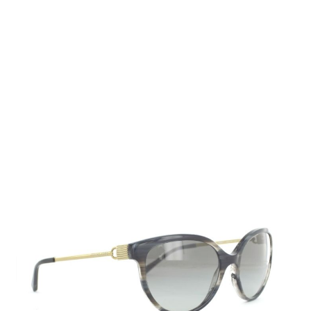
Auf Lager
Lieferzeit: 2-3 Werktage
164,95 €
Inkl. 19% MwSt.
,
zzgl.
Versandkosten
Menge
In den Warenkorb