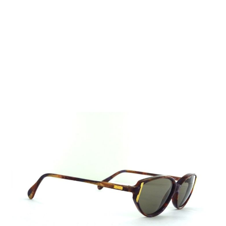
Auf Lager
Lieferzeit: 2-3 Werktage
20,00 €
Inkl. 19% MwSt.
,
zzgl.
Versandkosten
Menge
In den Warenkorb