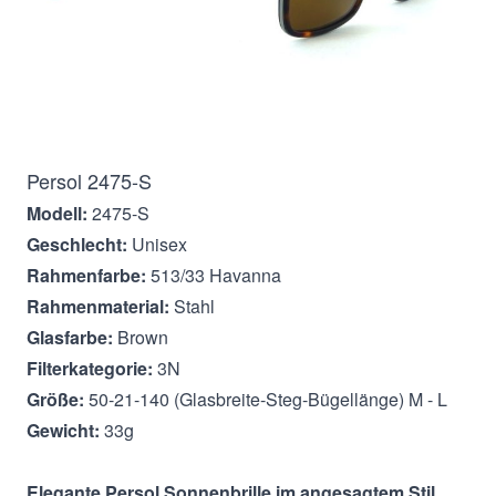
Beschreibung
Persol 2475-S
Modell:
2475-S
Geschlecht:
Unisex
Rahmenfarbe:
513/33 Havanna
Rahmenmaterial:
Stahl
Glasfarbe:
Brown
Filterkategorie:
3N
Größe:
50-21-140 (Glasbreite-Steg-Bügellänge) M - L
Gewicht:
33g
Elegante Persol
Sonnenbrille im angesagtem Stil.