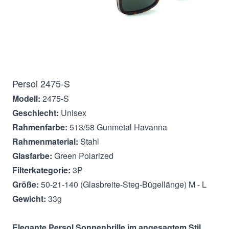
Beschreibung
Persol 2475-S
Modell:
2475-S
Geschlecht:
Unisex
Rahmenfarbe:
513/58 Gunmetal Havanna
Rahmenmaterial:
Stahl
Glasfarbe:
Green Polarized
Filterkategorie:
3P
Größe:
50-21-140 (Glasbreite-Steg-Bügellänge) M - L
Gewicht:
33g
Elegante Persol
Sonnenbrille im angesagtem Stil.