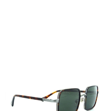
Auf Lager
Lieferzeit: 2-3 Werktage
225,00 €
Inkl. 19% MwSt.
,
zzgl.
Versandkosten
Menge
In den Warenkorb