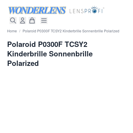
Direkt zum Inhalt
Home
/
Polaroid P0300F TCSY2 Kinderbrille Sonnenbrille Polarized
Polaroid P0300F TCSY2
Kinderbrille Sonnenbrille
Polarized