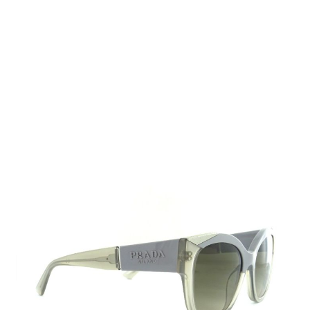
Auf Lager
Lieferzeit: 2-3 Werktage
229,00 €
Inkl. 19% MwSt.
,
zzgl.
Versandkosten
Menge
In den Warenkorb