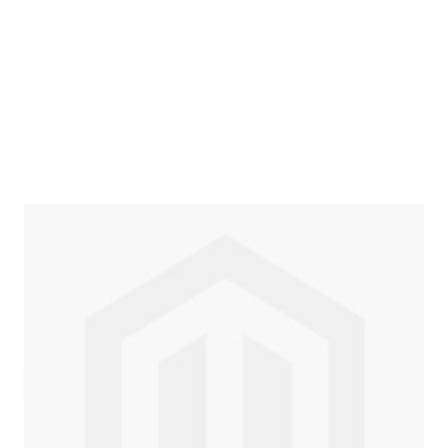
Auf Lager
Lieferzeit: 2-3 Werktage
205,00 €
Inkl. 19% MwSt.
,
zzgl.
Versandkosten
Menge
In den Warenkorb