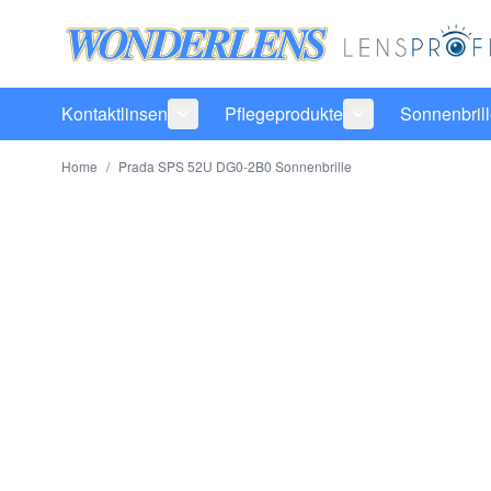
Direkt zum Inhalt
Kontaktlinsen
Pflegeprodukte
Sonnenbril
Untermenü für Kategorie Kontaktlinsen
Untermenü für Ka
Home
/
Prada SPS 52U DG0-2B0 Sonnenbrille