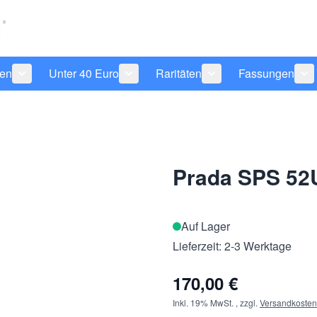
len
Unter 40 Euro
Raritäten
Fassungen
 anzeigen
tegorie Pflegeprodukte anzeigen
Untermenü für Kategorie Sonnenbrillen anzeigen
Untermenü für Kategorie Unter 40 Eu
Untermenü für Katego
Un
Prada SPS 52
Auf Lager
Lieferzeit: 2-3 Werktage
170,00 €
Inkl. 19% MwSt.
,
zzgl.
Versandkosten