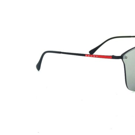
Beschreibung
Prada
Modell:
SPS 52U
Geschlecht:
Herren
Style/Farbe:
DG0-2B0 matt Black
Glasfarbe:
Grey- verspigelt
Kategorie:
3N
Gewicht:
20g
Größe:
64-12 145 (Glasbreite-Steg-Bügellänge) M
Filterkategorien:
:
0:
80-100% farblos oder ganz leicht getönt/ sehr wenig
1:
43-80% leicht getönt/ schwaches Sonnenlicht
2:
18-43% mittelstark getönt/ durchschnittliches Sonnen
3:
8-11% dunkel getönt/ starkes Sonnenlicht