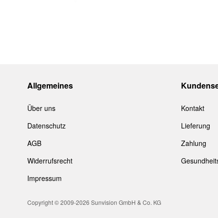
4:
3-8% dunkel getönt/ sehr starkes Sonnenlicht
Alle
Prada
Brillen werden im Original-Etui geliefert!
Allgemeines
Kundense
Über uns
Kontakt
Datenschutz
Lieferung
AGB
Zahlung
Widerrufsrecht
Gesundheit
Impressum
Copyright © 2009-2026 Sunvision GmbH & Co. KG