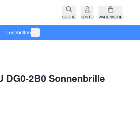
SUCHE
KONTO
WARENKORB
Lesebrillen
ro anzeigen
rie Raritäten anzeigen
termenü für Kategorie Fassungen anzeigen
Untermenü für Kategorie Lesebrillen anzeigen
U DG0-2B0 Sonnenbrille