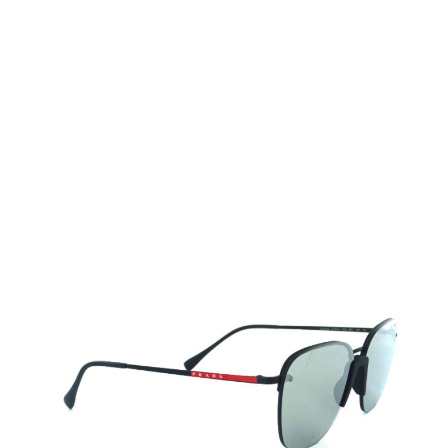
Auf Lager
Lieferzeit: 2-3 Werktage
170,00 €
Inkl. 19% MwSt.
,
zzgl.
Versandkosten
Menge
In den Warenkorb