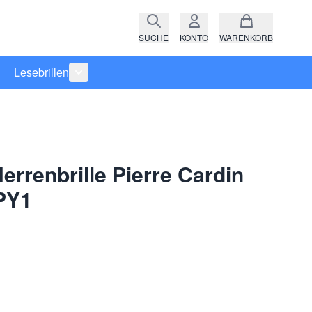
SUCHE
KONTO
WARENKORB
Lesebrillen
ro anzeigen
rie Raritäten anzeigen
termenü für Kategorie Fassungen anzeigen
Untermenü für Kategorie Lesebrillen anzeigen
errenbrille Pierre Cardin
PY1