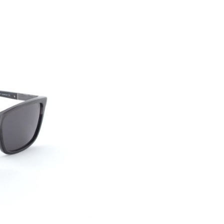
enbrille der TOP-Marke
moderne und anspruchsvolle
den aus Materialien
erstandsfähigkeit zu