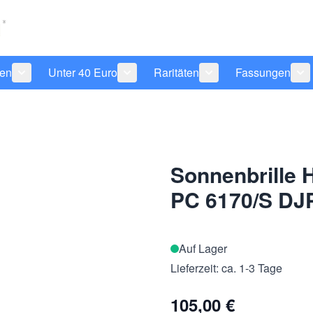
len
Unter 40 Euro
Raritäten
Fassungen
 anzeigen
tegorie Pflegeprodukte anzeigen
Untermenü für Kategorie Sonnenbrillen anzeigen
Untermenü für Kategorie Unter 40 Eu
Untermenü für Katego
Un
Sonnenbrille H
PC 6170/S DJ
Auf Lager
Lieferzeit: ca. 1-3 Tage
105,00 €