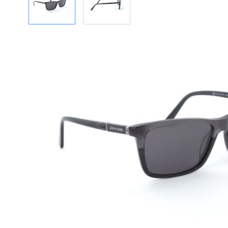
Beschreibung
TOP stylische und sehr hochwertige, edle Herren-Sonn
Pierre Cardin.
Kollektion 2015
Modell:
PC 6170/S
Geschlecht:
Herren
Style/Farbe:
807 9C Wood Black Grey/ Grey
Filterkategorie:
3
Die Herren Kollektion von Pierre Cardin bietet Ihnen 
Looks für Beruf und Freizeit. Die Brillenfassungen wur
hergestellt, um die Leichtigkeit, Tragekomfort und Wied