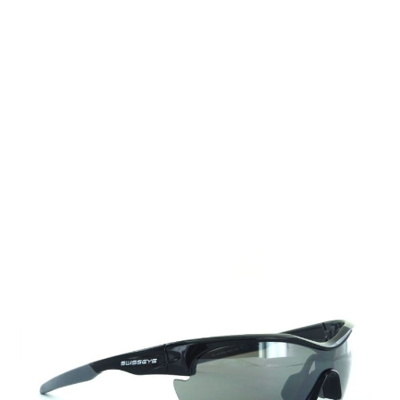
Auf Lager
Lieferzeit: 2-3 Werktage
45,00 €
Inkl. 19% MwSt.
,
zzgl.
Versandkosten
Menge
In den Warenkorb