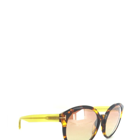
Auf Lager
Lieferzeit: 2-3 Werktage
255,00 €
Inkl. 19% MwSt.
,
zzgl.
Versandkosten
Menge
In den Warenkorb