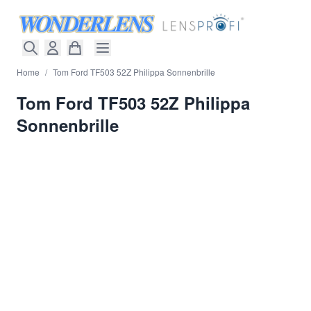
Direkt zum Inhalt
Home
/
Tom Ford TF503 52Z Philippa Sonnenbrille
Tom Ford TF503 52Z Philippa
Sonnenbrille