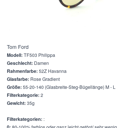
Beschreibung
Tom Ford
Modell:
TF503 Philippa
Geschlecht:
Damen
Rahmenfarbe:
52Z Havanna
Glasfarbe:
Rose Gradient
Größe:
55-20-140 (Glasbreite-Steg-Bügellänge) M - L
Filterkategorie:
2
Gewicht:
35g
Filterkategorien:
:
0:
80-100% farblos oder ganz leicht getönt/ sehr wenig