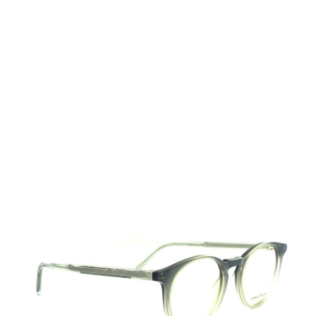
Auf Lager
Lieferzeit: 2-3 Werktage
159,00 €
Inkl. 19% MwSt.
,
zzgl.
Versandkosten
Menge
In den Warenkorb