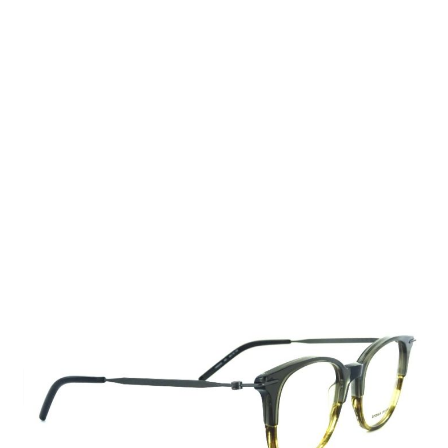
Auf Lager
Lieferzeit: 2-3 Werktage
239,00 €
Inkl. 19% MwSt.
,
zzgl.
Versandkosten
Menge
In den Warenkorb